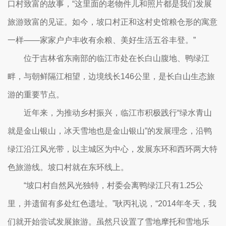
口村致富的故事，“这里面的老物件儿和照片都是我们发展
旅游致富的见证。如今，坡口村正和这村史馆粮仓形的寓意
一样——家家户户丰收有余粮、美好生活五谷丰登。”
位于吉林省东南部的临江市处在长白山腹地、鸭绿江
畔，与朝鲜隔江相望，边境线长146公里，是长白山生态旅
游的重要节点。
近年来，为推动乡村振兴，临江市积极践行“绿水青山
就是金山银山，冰天雪地也是金山银山”的发展理念，沿鸭
绿江沿江风光带，以主城区为中心，发展东环和西环两大特
色旅游线。坡口村就在东环线上。
“坡口村自然风光独特，村委会离鸭绿江只有1.25公
里，并遗留有多处红色遗址。”耿丙礼说，“2014年冬天，我
们就开始尝试发展旅游。虽然只设置了雪地摩托和雪地乐