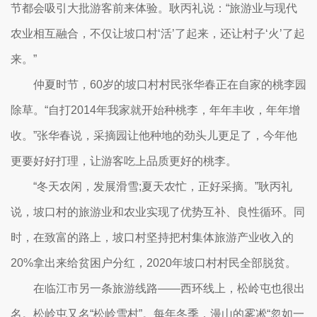
节都会吸引大批游客前来体验。耿丙礼说：“旅游业与现代
农业相互融合，不仅让坡口村‘活’了起来，还让村子‘火’了起
来。”
仲夏时节，60岁的坡口村村民张华春正在自家的桃李园
除草。“自打2014年我家就开始种桃李，年年丰收，年年增
收。”张华春说，采摘园让他种地的劲头儿更足了，今年他
更要好好打理，让游客吃上品质更好的桃李。
“冬天农闲，发展滑雪;夏天农忙，正好采摘。”耿丙礼
说，坡口村的旅游业和农业实现了优势互补、良性循环。同
时，在致富的路上，坡口村坚持把村集体旅游产业收入的
20%拿出来给贫困户分红，2020年坡口村村民全部脱贫。
在临江市另一条旅游线路——西环线上，松岭屯也很出
名。松岭屯又名“松岭雪村”。每年冬季，漫山的雾凇“忽如一