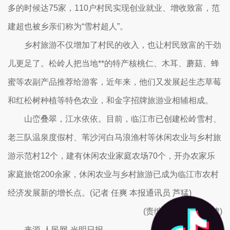
多的时候达75家，110户村民实现创业就业、增收致富，范
建超也被乡亲们称为“雪村超人”。
乡村旅游不仅增加了村民的收入，也让村民致富的干劲
儿更足了。松岭人把当地**的特产核桃仁、木耳、蘑菇、蜂
蜜等农副产品推荐给游客，近年来，他们又发展起生态草莓
和红松树种植等特色农业，和金字招牌旅游业相辅相成。
山峦叠翠，江水依依。目前，临江市已创建松岭雪村、
老三队温泉度假村、苇沙河白马浪渔村等休闲农业与乡村旅
游示范村12个，建有休闲农业家庭农场70个，开办农家乐
家庭旅馆200余家，休闲农业与乡村旅游已成为临江市农村
经济发展新的增长点。(记者 任爽 本报通讯员 芦猛)
(责编：温璐、薄晨棣)
来源-人民网-光明日报