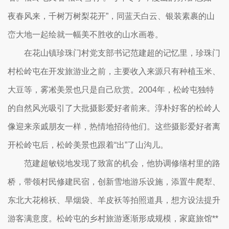
夜春风来，千树万树梨花开”，同蓝天白云、银装素裹的山
峦大地一起绘就一幅美不胜收的山水画卷。
在花山镇珍珠门村党支部书记范建超的记忆里，珍珠门
村松岭屯在开发旅游业之前，主要收入来源只有种植玉米、
大豆等，雾凇美景也只是自己欣赏。2004年，松岭屯独特
的自然风光吸引了大批摄影爱好者前来。淳朴好客的松岭人
像迎来亲戚朋友一样，热情地招待他们。这些摄影爱好者离
开松岭屯后，松岭美景也跟着“出”了山沟儿。
范建超敏锐地发现了致富的机会，他协调修缮村里的路
桥，带领村民修建民宿，创新雪地游乐设施，添置牛爬犁、
东北大花棉袄、旱烟袋、羊皮袄等拍照道具，想方设法提升
游客满意度。松岭屯的乡村旅游逐渐形成规模，家庭旅馆**